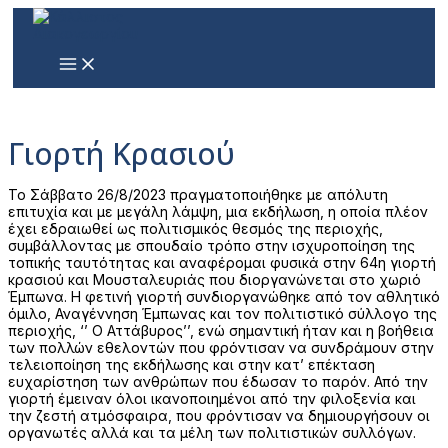
Μετάβαση
στο
περιεχόμενο
MAIN
MENU
Γιορτή Κρασιού
Το Σάββατο 26/8/2023 πραγματοποιήθηκε με απόλυτη
επιτυχία και με μεγάλη λάμψη, μια εκδήλωση, η οποία πλέον
έχει εδραιωθεί ως πολιτισμικός θεσμός της περιοχής,
συμβάλλοντας με σπουδαίο τρόπο στην ισχυροποίηση της
τοπικής ταυτότητας και αναφέρομαι φυσικά στην 64
η
γιορτή
κρασιού και Μουσταλευριάς που διοργανώνεται στο χωριό
Έμπωνα. Η φετινή γιορτή συνδιοργανώθηκε από τον αθλητικό
όμιλο, Αναγέννηση Έμπωνας και τον πολιτιστικό σύλλογο της
περιοχής, ‘’ Ο Αττάβυρος’’, ενώ σημαντική ήταν και η βοήθεια
των πολλών εθελοντών που φρόντισαν να συνδράμουν στην
τελειοποίηση της εκδήλωσης και στην κατ’ επέκταση
ευχαρίστηση των ανθρώπων που έδωσαν το παρόν. Από την
γιορτή έμειναν όλοι ικανοποιημένοι από την φιλοξενία και
την ζεστή ατμόσφαιρα, που φρόντισαν να δημιουργήσουν οι
οργανωτές αλλά και τα μέλη των πολιτιστικών συλλόγων.