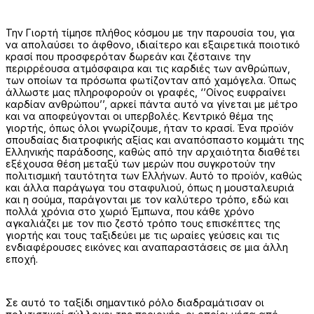
Την Γιορτή τίμησε πλήθος κόσμου με την παρουσία του, για
να απολαύσει το άφθονο, ιδιαίτερο και εξαιρετικά ποιοτικό
κρασί που προσφερόταν δωρεάν και ζέσταινε την
περιρρέουσα ατμόσφαιρα και τις καρδιές των ανθρώπων,
των οποίων τα πρόσωπα φωτίζονταν από χαμόγελα. Όπως
άλλωστε μας πληροφορούν οι γραφές, ‘’Οίνος ευφραίνει
καρδίαν ανθρώπου’’, αρκεί πάντα αυτό να γίνεται με μέτρο
και να αποφεύγονται οι υπερβολές. Κεντρικό θέμα της
γιορτής, όπως όλοι γνωρίζουμε, ήταν το κρασί. Ένα προϊόν
σπουδαίας διατροφικής αξίας και αναπόσπαστο κομμάτι της
Ελληνικής παράδοσης, καθώς από την αρχαιότητα διαθέτει
εξέχουσα θέση μεταξύ των μερών που συγκροτούν την
πολιτισμική ταυτότητα των Ελλήνων. Αυτό το προϊόν, καθώς
και άλλα παράγωγα του σταφυλιού, όπως η μουσταλευριά
και η σούμα, παράγονται με τον καλύτερο τρόπο, εδώ και
πολλά χρόνια στο χωριό Έμπωνα, που κάθε χρόνο
αγκαλιάζει με τον πιο ζεστό τρόπο τους επισκέπτες της
γιορτής και τους ταξιδεύει με τις ωραίες γεύσεις και τις
ενδιαφέρουσες εικόνες και αναπαραστάσεις σε μια άλλη
εποχή.
Σε αυτό το ταξίδι σημαντικό ρόλο διαδραμάτισαν οι