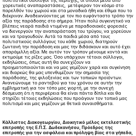
πολιτιστικοί σύλλογοι της περιοχής, οι οποίοι μέσα από
χορευτικές αναπαραστάσεις, μετέφεραν τον κόσμο στο
παρελθόν του χωριού και στα μοναδικά ήθη και έθιμα που το
διέκριναν. Αναδεικνύοντας με τον πιο ευφάνταστο τρόπο την
αξία της παράδοσης στο σήμερα. Ήταν πολύ συγκινητικό να
βλέπεις νεαρά παιδιά ντυμένα με παραδοσιακές φορεσιές
να διενεργούν την αναπαράσταση του τρύγου, να χορεύουν
και να τραγουδούν. Αυτά τα παιδιά μέσα από τους
πολιτιστικούς συλλόγους του κάθε χωριού, διατηρούν
ζωντανή την παράδοση και μας την διδάσκουν και αυτό έχει
απαράμιλλη αξία. Με αυτόν τον τρόπον μένουμε κοντά και
εκτιμούμε τις ρίζες μας. Όσο υπάρχουν τέτοιοι σύλλογοι,
εκδηλώσεις, όπως αυτή θα συνεχίζουν να
πραγματοποιούνται και να μας γεμίζουν χαρά και συγκίνηση
και διαρκώς θα μας υπενθυμίζουν την σημασία της
παράδοσης, της φιλοξενίας και των τοπικών προϊόντων.
Ανανεώνουμε το ραντεβού για του χρόνου σε αυτήν την
εμβληματική για τον τόπο μας γιορτή, με την συνεχή
δέσμευση ότι η περιφέρεια θα είναι πάντα δίπλα και θα
στηρίζει τέτοιες εκδηλώσεις που προάγουν τον τοπικό μας
πολιτισμό και μας γεμίζουν με θετικά συναισθήματα.
Κάλλιστος Διακογεωργίου, Διοικητικό μέλος εκτελεστικής
επιτροπής της Ε.Π.Σ. Δωδεκανήσου, Πρόεδρος της
επιτροπής για την ασφάλεια και πρόληψη βίας στα γήπεδα,