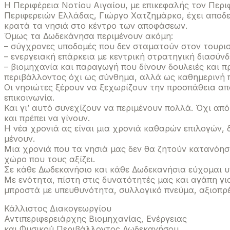
Η Περιφέρεια Νοτίου Αιγαίου, με επικεφαλής τον Περ
Περιφερειών Ελλάδας, Γιώργο Χατζημάρκο, έχει αποδείξε
κρατά τα νησιά στο κέντρο των αποφάσεων.
Όμως τα Δωδεκάνησα περιμένουν ακόμη:
– σύγχρονες υποδομές που δεν σταματούν στον τουρι
– ενεργειακή επάρκεια με κεντρική στρατηγική διασύν
– βιομηχανία και παραγωγή που δίνουν δουλειές και π
περιβάλλοντος όχι ως σύνθημα, αλλά ως καθημερινή π
Οι νησιώτες ξέρουν να ξεχωρίζουν την προσπάθεια από
επικοινωνία.
Και γι’ αυτό συνεχίζουν να περιμένουν πολλά. Όχι απ
και πρέπει να γίνουν.
Η νέα χρονιά ας είναι μια χρονιά καθαρών επιλογών,
μένουν.
Μια χρονιά που τα νησιά μας δεν θα ζητούν κατανόησ
χώρο που τους αξίζει.
Σε κάθε Δωδεκανήσιο και κάθε Δωδεκανήσια εύχομαι υγ
Με ενότητα, πίστη στις δυνατότητές μας και αγάπη γ
μπροστά με υπευθυνότητα, συλλογικό πνεύμα, αξιοπρέ
Κάλλιστος Διακογεωργίου
Αντιπεριφερειάρχης Βιομηχανίας, Ενέργειας
και Φυσικού Περιβάλλοντος Δωδεκανήσου