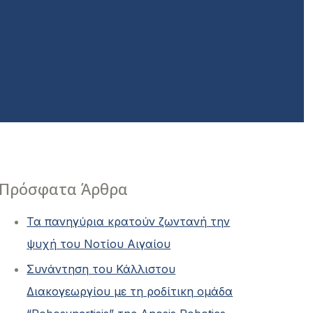
Πρόσφατα Άρθρα
Τα πανηγύρια κρατούν ζωντανή την
ψυχή του Νοτίου Αιγαίου
Συνάντηση του Κάλλιστου
Διακογεωργίου με τη ροδίτικη ομάδα