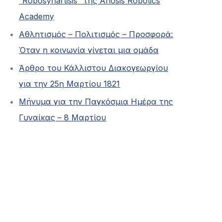
“Robosynartisis” της Anosis Robotics
Academy
Αθλητισμός – Πολιτισμός – Προσφορά:
Όταν η κοινωνία γίνεται μια ομάδα
Άρθρο του Κάλλιστου Διακογεωργίου
για την 25η Μαρτίου 1821
Μήνυμα για την Παγκόσμια Ημέρα της
Γυναίκας – 8 Μαρτίου