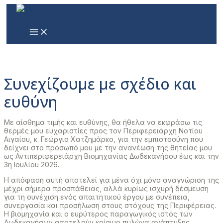
Μετάβαση
στο
περιεχόμενο
MAIN
MENU
Συνεχίζουμε με σχέδιο και
ευθύνη
Με αίσθημα τιμής και ευθύνης, θα ήθελα να εκφράσω τις
θερμές μου ευχαριστίες προς τον Περιφερειάρχη Νοτίου
Αιγαίου, κ. Γεώργιο Χατζημάρκο, για την εμπιστοσύνη που
δείχνει στο πρόσωπό μου με την ανανέωση της θητείας μου
ως Αντιπεριφερειάρχη Βιομηχανίας Δωδεκανήσου έως και την
3η Ιουλίου 2026.
Η απόφαση αυτή αποτελεί για μένα όχι μόνο αναγνώριση της
μέχρι σήμερα προσπάθειας, αλλά κυρίως ισχυρή δέσμευση
για τη συνέχιση ενός απαιτητικού έργου με συνέπεια,
συνεργασία και προσήλωση στους στόχους της Περιφέρειας.
Η βιομηχανία και ο ευρύτερος παραγωγικός ιστός των
Δωδεκανήσων αποτελούν κρίσιμο πυλώνα ανάπτυξης,