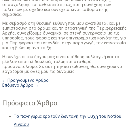
απασχόλησης και ανθεκτικότητας, και η συνέχιση των
πολιτικών με σχέδιο και συνέχεια είναι καθοριστικής
σημασίας.
Με σεβασμό στη θεσμική ευθύνη που μου ανατίθεται και με
εμπιστοσύνη στο όραμα και τη στρατηγική της Περιφερειακής
Αρχής, συνεχίζουμε δυναμικά, σε στενή συνεργασία με τις
υπηρεσίες, τους φορείς και την επιχειρηματική κοινότητα, για
μια Περιφέρεια που επενδύει στην παραγωγή, την καινοτομία
και τη βιώσιμη ανάπτυξη.
Η συνέχεια του έργου μας είναι υπόθεση συλλογική και το
μέλλον απαιτεί δουλειά, τόλμη και σταθερό
προσανατολισμό. Σε αυτή την κατεύθυνση, θα συνεχίσω να
εργάζομαι με όλες μου τις δυνάμεις.
Πλοήγηση
←
Προηγούμενο Άρθρο
άρθρων
Επόμενο Άρθρο
→
Πρόσφατα Άρθρα
Τα πανηγύρια κρατούν ζωντανή την ψυχή του Νοτίου
Αιγαίου