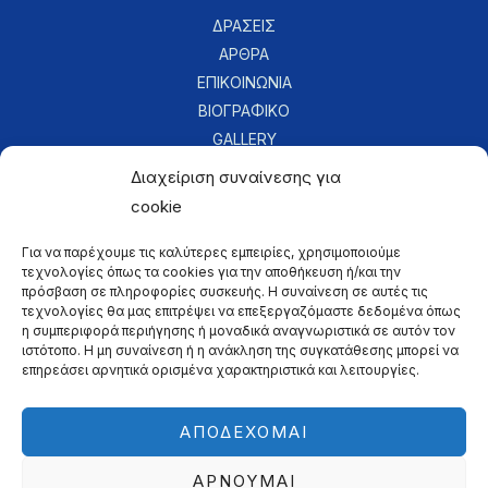
ΔΡΑΣΕΙΣ
ΑΡΘΡΑ
ΕΠΙΚΟΙΝΩΝΙΑ
ΒΙΟΓΡΑΦΙΚΟ
GALLERY
Διαχείριση συναίνεσης για
cookie
ΕΠΙΚΟΙΝΩΝΙΑ
Για να παρέχουμε τις καλύτερες εμπειρίες, χρησιμοποιούμε
τεχνολογίες όπως τα cookies για την αποθήκευση ή/και την
kallistos@diakogeorgiou.gr
πρόσβαση σε πληροφορίες συσκευής. Η συναίνεση σε αυτές τις
τεχνολογίες θα μας επιτρέψει να επεξεργαζόμαστε δεδομένα όπως
(+30) 2241 029318
η συμπεριφορά περιήγησης ή μοναδικά αναγνωριστικά σε αυτόν τον
ιστότοπο. Η μη συναίνεση ή η ανάκληση της συγκατάθεσης μπορεί να
επηρεάσει αρνητικά ορισμένα χαρακτηριστικά και λειτουργίες.
ΑΠΟΔΈΧΟΜΑΙ
© 2026, Created with
by
e-Marketing Center
ΑΡΝΟΎΜΑΙ