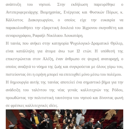
ανάπτυξη του νησιού. Στην εκδήλωση παρευρέθηκε ο
Αντιπεριφερειάρχης Βιομηχανίας, Ενέργειας και Φυσικών Πόρων, κ.
Κάλλιστος Διακογεωργίου, ο οποίος είχε την ευκαιρία να
παρακολουθήσει την εξαιρετική δουλειά του 16χρονου σκηνοθέτη και
σεναριογράφου, Ραφαήλ-Νικόλαου Λουκατάρη.
Η ταινία, που ανήκει στην κατηγορία Ψυχολογικό-Δραματικό Θρίλερ,
είναι κατάλληλη για άτομα άνω των 12 ετών. Η υπόθεσή της
επικεντρώνεται στον Αλέξη, έναν άνθρωπο σε ψυχική αναταραχή, ο
οποίος αναζητά το νόημα της ζωής και συγκρούεται με όλους γύρω του,
πιστεύοντας ότι η ειρήνη μπορεί να επιτευχθεί μόνο μέσω του πολέμου.
Η δημιουργία αυτής της ταινίας αποτελεί ένα σημαντικό βήμα για την
ανάδειξη του ταλέντου της νέας γενιάς καλλιτεχνών της Ρόδου,
προωθώντας την πολιτιστική ταυτότητα του νησιού και δίνοντας φωνή
σε φρέσκες καλλιτεχνικές ιδέες.